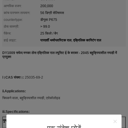
आणविक वजन:
200,000
कांच पारगमन तापमान:
56 डिग्री सेल्सियस
countertype:
डीगूसा P675
ठोस सामग्री:
> 99.0
पैकेज:
25 किलो / बैग
पारदर्शी थर्माप्लास्टिक राल
एक्रिलिक कास्टिंग राल
हाई लाइट:
,
DY1009 सफेद मनका ठोस एक्रिलिक राल ल्यूसिट ई के बराबर - 2045 बहुक्रियाशील स्याही में
प्रयुक्त
Ⅰ।
CAS संख्या।:
25035-69-2
ⅱ.Applications:
चिपकने वाला, बहुक्रियाशील स्याही, एरोकोलोइड
ⅲ.Specifications:
गुण
परीक्षण विधियाँ
इकाइयों
मान