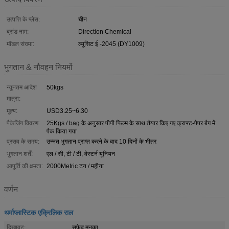
उत्पत्ति के प्लेस:
चीन
ब्रांड नाम:
Direction Chemical
मॉडल संख्या:
ल्यूसिट ई -2045 (DY1009)
भुगतान & नौवहन नियमों
न्यूनतम आदेश
50kgs
मात्रा:
मूल्य:
USD3.25~6.30
पैकेजिंग विवरण:
25Kgs / bag के अनुसार पीपी फिल्म के साथ तैयार किए गए क्राफ्ट-पेपर बैग में
पैक किया गया
प्रसव के समय:
उन्नत भुगतान प्राप्त करने के बाद 10 दिनों के भीतर
भुगतान शर्तें:
एल / सी, टी / टी, वेस्टर्न यूनियन
आपूर्ति की क्षमता:
2000Metric टन / महीना
वर्णन
थर्माप्लास्टिक एक्रिलिक राल
दिखावट:
सफेद मनका