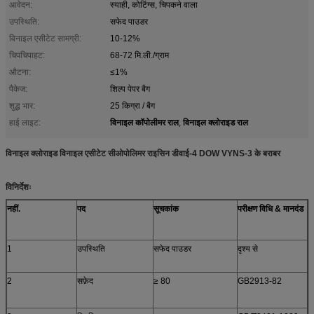
आवेदन:
स्याही, कोटिंग्स, चिपकने वाला
उपस्थिति:
सफेद पाउडर
विनाइल एसीटेट सामग्री:
10-12%
चिपचिपाहट:
68-72 मि.ली./ग्राम
औटना:
≤1%
पैकेज:
शिल्प पेपर बैग
शुद्ध भार:
25 किग्रा / बैग
विनाइल कॉपोलीमर राल
विनाइल क्लोराइड राल
हाई लाइट:
,
विनाइल क्लोराइड विनाइल एसीटेट सी
ओपोलिमर राइसिन डीवाई-4 DOW VYNS-3 के बराबर
विनिर्देशः
नहीं.
पद
सूचकांक
परीक्षण विधि
& मानदंड
1
उपस्थिति
सफेद पाउडर
दृश्य से
2
सफ़ेद
≥ 80
GB2913-82