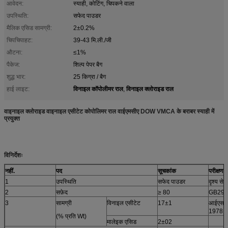
आवेदन:
स्याही, कोटिंग, चिपकने वाला
उपस्थिति:
सफेद पाउडर
मैलिक एसिड सामग्री:
2±0.2%
चिपचिपाहट:
39-43 मि.ली./जी
औटना:
≤1%
पैकेज:
शिल्प पेपर बैग
शुद्ध भार:
25 किग्रा / बैग
विनाइल कॉपोलीमर राल
विनाइल क्लोराइड राल
हाई लाइट:
,
वाइनाइल क्लोराइड वाइनाइल एसीटेट कोपोलिमर राल वाईएमसीए DOW VMCA के बराबर स्याही में
प्रयुक्त
विनिर्देशः
नहीं.
पद
सूचकांक
परीक्षण व
1
उपस्थिति
सफेद पाउडर
दृश्य से
2
सफ़ेद
≥ 80
GB291
3
सामग्री
विनाइल एसीटेट
17±1
आईएसओ
1978
(% प्रति Wt)
मालेइक एसिड
2±02