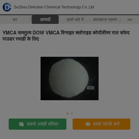
SuZhou Direction Chemical Technology Co.,Ltd
घर
उत्पादों
हमारे बारे में
कारखाना भ्रमण
>>
YMCA समतुल्य DOW VMCA विनाइल क्लोराइड कोपॉलीमर राल सफेद
पाउडर स्याही के लिए
सबसे अच्छी कीमत
हमसे संपर्क करें