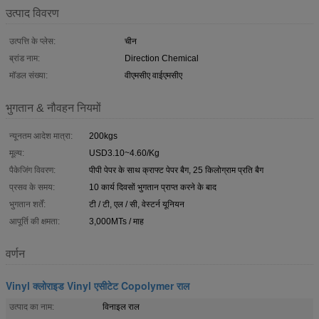
उत्पाद विवरण
उत्पत्ति के प्लेस:
चीन
ब्रांड नाम:
Direction Chemical
मॉडल संख्या:
वीएमसीए वाईएमसीए
भुगतान & नौवहन नियमों
न्यूनतम आदेश मात्रा:
200kgs
मूल्य:
USD3.10~4.60/Kg
पैकेजिंग विवरण:
पीपी पेपर के साथ क्राफ्ट पेपर बैग, 25 किलोग्राम प्रति बैग
प्रसव के समय:
10 कार्य दिवसों भुगतान प्राप्त करने के बाद
भुगतान शर्तें:
टी / टी, एल / सी, वेस्टर्न यूनियन
आपूर्ति की क्षमता:
3,000MTs / माह
वर्णन
Vinyl क्लोराइड Vinyl एसीटेट Copolymer राल
उत्पाद का नाम:
विनाइल राल