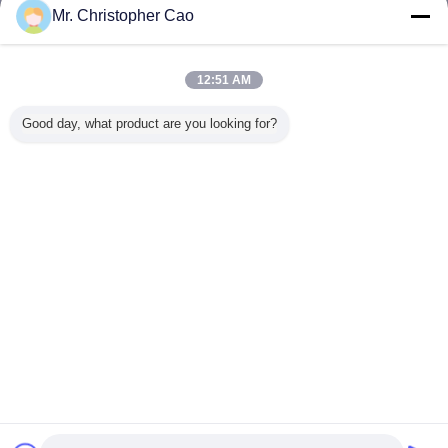
Mr. Christopher Cao
थर्माप्लास्टिक एक्रिलिक राल
अधिक
12:51 AM
Good day, what product are you looking for?
सफेद मोती DY1022
DY1012 सफेद मोती
DY1008 सफेद मोती
ठोस ऐक्रे
ठोस एक्रिलिक राल
ठोस एक्रिलिक राल
ठोस एक्रिलिक राल
DY2011 डी 
-345 के 
प्लास्टिक 
पीवीसी स्याही
किया जा
भाषा बदलें
Hindi
होम
|
हमारे बारे में
|
संपर्क करें
|
साइटमैप
|
Privacy Policy
डेस्कटॉप देखें
Copyright © 2016 - 2025 SuZhou Direction Chemical Technology Co.,Ltd.
All rights reserved.