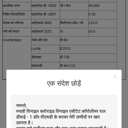
आणविक वजन
एएसटीएम डी -3593
जी / मोल
40,000
निहित विस्कोसिटी
एएसटीएम डी -2857
0.18
तेज़ाब का परिणाम
आईएसओ 3682
मिलीग्राम कोह / जी
≤10.0
नमी की मात्रा
आईएसओ 3251
%
≤0.5
countertype
रोहम और हस
बी-60
Lucite
ई 2013
डीएसएम
बी-735
एमआरसी
बी आर-113
Degussa
LP65 / 12
एक संदेश छोड़ें