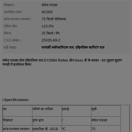
दिखावट:
सफेद पाउडर
आणविक वजन:
40,000
कांच पारगमन तापमान:
75 डिग्री सेल्सियस
एसिड नंबर:
≤10.0%
पैकेज:
25 किलो / बैग
CAS संख्या।:
25035-69-2
पारदर्शी थर्माप्लास्टिक राल
एक्रिलिक कास्टिंग राल
हाई लाइट:
,
सफेद पाउडर ठोस एक्रिलिक राल DY2060 Rohm और Hass बी के बराबर - 60 मुद्रण मुद्रण
स्याही में इस्तेमाल किया
ⅰ.Specifications:
मद
जाँचने का तरीका
इकाई
सूची
दिखावट
दृश्य द्वारा
/
सफेद पाउडर
कांच पारगमन तापमान
एएसटीएम डी -3418
ºC
75