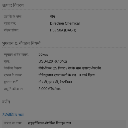
उत्पाद विवरण
उत्पत्ति के प्लेस:
चीन
ब्रांड नाम:
Direction Chemical
मॉडल संख्या:
H5 / 50A (DAGH)
भुगतान & नौवहन नियमों
न्यूनतम आदेश मात्रा:
50kgs
मूल्य:
USD4.20~6.40/Kg
पैकेजिंग विवरण:
पीपी-फिल्म, 25 किग्रा / बैग के साथ क्राफ्ट-पेपर बैग
प्रसव के समय:
नीचे भुगतान प्राप्त करने के बाद 10 कार्य दिवस
भुगतान शर्तें:
टी / टी, एल / सी, वेस्टनियन
आपूर्ति की क्षमता:
3,000MTs / माह
वर्णन
टेरोपोलिमर राल
उत्पाद का नाम:
हाइड्रॉक्सिल-संशोधित विनाइल राल