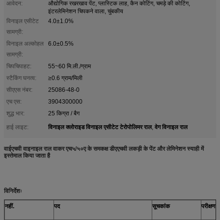
आवेदन:
औद्योगिक रखरखाव पेंट, प्लास्टिक लाह, कैन कोटिंग, चमड़े की कोटिंग,
इंटरलेमिनेशन चिपकने वाला, चुंबकीय
विनाइल एसीटेट
4.0±1.0%
सामग्री:
विनाइल अल्कोहल
6.0±0.5%
सामग्री:
चिपचिपाहट:
55~60 मि.ली./ग्राम
स्टैकिंग घनत्व:
≥0.6 ग्राम/मिली
सीएएस नंबर:
25086-48-0
एच एस:
3904300000
शुद्ध भार:
25 किग्रा / बैग
विनाइल क्लोराइड विनाइल एसीटेट टेरोपोलिमर राल
वेग विनाइल राल
हाई लाइट:
,
वाईएचवी वाइनाइल राल वाकर एच५/५०ए के समकक्ष डीएएचवी लकड़ी के पेंट और लेमिनेशन स्याही में
इस्तेमाल किया जाता है
विनिर्देशः
नहीं.
पद
सूचकांक
परीक्षण व