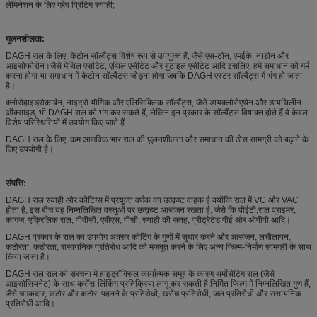
लेमिनेशन के लिए ग्रेव प्रिंटिंग स्याही;
घुलनशीलता:
DAGH राल के लिए, केटोन सॉल्वैंट्स विशेष रूप से उपयुक्त हैं, जैसे एस-टोन, एमईके, नाडोन और
आइसोफोरोन।जैसे मेथिल एसीटेट, एथिल एसीटेट और बुटाइल एसीटेट आदि इसलिए, हमें समाधान को गर्म
करना होगा या समाधान में केटोन सॉल्वैंट्स जोड़ना होगा जबकि DAGH एस्टर सॉल्वैंट्स में भंग हो जाता
है।
क्लोरोहाइड्रोकार्बन, नाइट्रो यौगिक और एलिसिक्लिक सॉल्वैंट्स, जैसे डायक्लोरोएथेन और डायथिलीन
ऑक्साइड, भी DAGH राल को भंग कर सकते हैं, लेकिन इन प्रकार के सॉल्वैंट्स विषाक्त होते हैं,वे केवल
विशेष परिस्थितियों में उपयोग किए जाते हैं.
DAGH राल के लिए, कम आणविक भार राल की घुलनशीलता और समाधान की ठोस सामग्री को बढ़ाने के
लिए उपयोगी है।
संपत्ति:
DAGH राल स्याही और कोटिंग्स में प्रयुक्त वर्णक का उत्कृष्ट वाहक है क्योंकि राल में VC और VAC
होता है, इस बीच यह निम्नलिखित वस्तुओं पर उत्कृष्ट आसंजन रखता है, जैसे कि पीईटी,राल प्राइमर,
कागज, एक्रिलिक राल, पीवीसी, एबीएस, पीसी, स्याही की सतह, प्रीट्रेटेड पीई और ओपीपी आदि।
DAGH प्रकार के राल का उपयोग अक्सर कोटिंग के गुणों में सुधार करने और आसंजन, लचीलापन,
कठोरता, कठोरता, रासायनिक प्रतिरोध आदि को मजबूत करने के लिए अन्य फिल्म-निर्माण सामग्री के साथ
किया जाता है।
DAGH राल राल की संरचना में हाइड्रॉक्सिल कार्यात्मक समूह के कारण थर्मोसेटिंग राल (जैसे
आइसोसियनेट) के साथ क्रॉस-लिंकिंग प्रतिक्रिया लागू कर सकती है,निर्मित फिल्म में निम्नलिखित गुण हैं,
जैसे चमकदार, कठोर और कठोर, पहनने के प्रतिरोधी, खरोंच प्रतिरोधी, जल प्रतिरोधी और रासायनिक
प्रतिरोधी आदि।