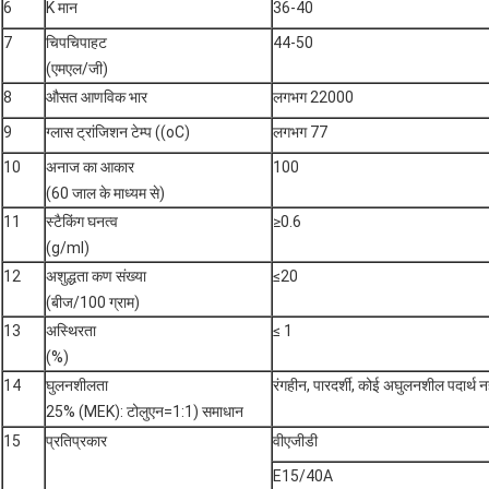
6
K मान
36-40
7
चिपचिपाहट
44-50
(एमएल/जी)
8
औसत आणविक भार
लगभग 22000
9
ग्लास ट्रांजिशन टेम्प ((oC)
लगभग 77
10
अनाज का आकार
100
(60 जाल के माध्यम से)
11
स्टैकिंग घनत्व
≥0.6
(g/ml)
12
अशुद्धता कण संख्या
≤20
(बीज/100 ग्राम)
13
अस्थिरता
≤ 1
(%)
14
घुलनशीलता
रंगहीन, पारदर्शी, कोई अघुलनशील पदार्थ नह
25% (MEK): टोलुएन=1:1) समाधान
15
प्रतिप्रकार
वीएजीडी
E15/40A