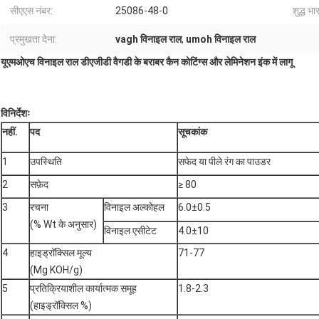
सीएएस नंबर:
25086-48-0
शुद्ध भार
प्रमुखता देना:
vagh विनाइल राल
,
umoh विनाइल राल
यूएमओएच विनाइल राल डीएजीडी वैगडी के बराबर कैन कोटिंग्स और लेमिनेशन इंक में लागू
विनिर्देशः
नहीं.
पद
सूचकांक
1
उपस्थिति
सफेद या पीले रंग का पाउडर
2
सफ़ेद
≥ 80
3
रचना
विनाइल अल्कोहल
6.0±0.5
(% Wt के अनुसार)
विनाइल एसीटेट
4.0±10
4
हाइड्रॉक्सिल मूल्य
71-77
(Mg KOH/g)
5
प्रतिक्रियाशील कार्यात्मक समूह
1.8-2.3
(हाइड्रॉक्सिल %)