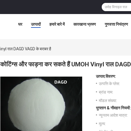
घर
उत्पादों
हमारे बारे में
कारखाना भ्रमण
गुणवत्ता नियंत्रण
Vinyl राल DAGD VAGD के बराबर है
कोटिंग्स और फाड़ना कर सकते हैं UMOH Vinyl राल DAGD
उत्पाद विवरण:
उत्पत्ति के प्लेस:
ब्रांड नाम:
मॉडल संख्या:
भुगतान & नौवहन नियमों:
न्यूनतम आदेश मात्रा:
मूल्य: