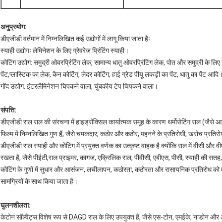
अनुप्रयोग:
डीएजीडी वर्तमान में निम्नलिखित कई उद्योगों में लागू किया जाता हैः
स्याही उद्योगः लेमिनेशन के लिए ग्रेवरेज प्रिंटिंग स्याही।
कोटिंग उद्योग: समुद्री ओवरप्रिंटिंग लेक, सामान्य धातु ओवरप्रिंटिंग लेक, पोत और समुद्री के 
पेंट,प्लास्टिक का लेक, कैन कोटिंग, लेदर कोटिंग, हाई ग्रेड पीयू लकड़ी का पेंट, धातु का पेंट आदि
गोंद उद्योग: इंटरलैमिनेशन चिपकने वाला, चुंबकीय टेप चिपकने वाला।
संपत्ति:
डीएजीडी राल राल की संरचना में हाइड्रॉक्सिल कार्यात्मक समूह के कारण थर्मोसेटिंग राल (जैसे 
फिल्म में निम्नलिखित गुण हैं, जैसे चमकदार, कठोर और कठोर, पहनने के प्रतिरोधी, खरोंच प्रत
डीएजीडी राल स्याही और कोटिंग में प्रयुक्त वर्णक का उत्कृष्ट वाहक है क्योंकि राल में वीसी औ
रखता है, जैसे पीईटी,राल प्राइमर, कागज, एक्रिलिक राल, पीवीसी, एबीएस, पीसी, स्याही की सत
कोटिंग के गुणों में सुधार और आसंजन, लचीलापन, कठोरता, कठोरता और रासायनिक प्रतिरोध क
सामग्रियों के साथ किया जाता है।
घुलनशीलता:
केटोन सॉल्वैंट्स विशेष रूप से DAGD राल के लिए उपयुक्त हैं, जैसे एस-टोन, एमईके, नाडोन 