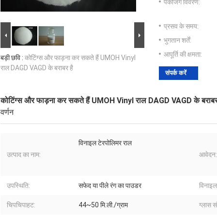
पैकेजिंग विवरण:
प्रसव के समय:
भुगतान शर्तें:
आपूर्ति की क्षमता:
बड़ी छवि :
कोटिंग्स और फाड़ना कर सकते हैं UMOH Vinyl
राल DAGD VAGD के बराबर है
संपर्क करें
कोटिंग्स और फाड़ना कर सकते हैं UMOH Vinyl राल DAGD VAGD के बराबर
वर्णन
विनाइल टेरपोलिमर राल
उत्पाद का नाम:
आवेदन:
उपस्थिति:
सफेद या पीले रंग का पाउडर
विनाइल
चिपचिपाहट:
44~50 मि.ली./ग्राम
ग्लास स