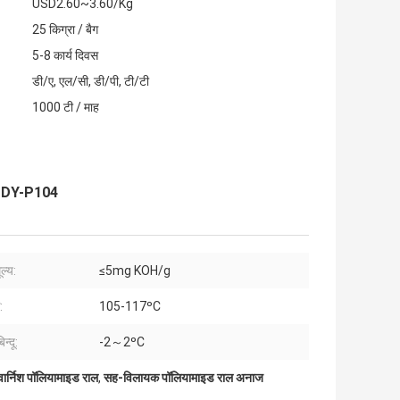
USD2.60~3.60/Kg
25 किग्रा / बैग
5-8 कार्य दिवस
डी/ए, एल/सी, डी/पी, टी/टी
1000 टी / माह
मक DY-P104
ल्य:
≤5mg KOH/g
:
105-117ºC
न्दू:
-2～2ºC
वार्निश पॉलियामाइड राल
,
सह-विलायक पॉलियामाइड राल अनाज