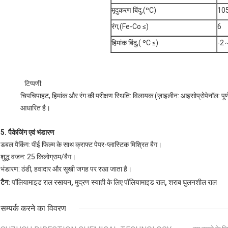
मृदुकरण बिंदु,(ºC)
10
रंग,(Fe-Co ≤)
6
हिमांक बिंदु,( ºC ≤)
-2
टिप्पणी:
चिपचिपाहट, हिमांक और रंग की परीक्षण स्थिति: विलायक (ज़ाइलीन: आइसोप्रोपेनॉल: प
आधारित है।
5. पैकेजिंग एवं भंडारण
डबल पैकिंग: पीई फिल्म के साथ क्राफ्ट पेपर-प्लास्टिक मिश्रित बैग।
शुद्ध वजन: 25 किलोग्राम/बैग।
भंडारण: ठंडी, हवादार और सूखी जगह पर रखा जाता है।
,
,
टैग:
पॉलियामाइड राल रसायन
मुद्रण स्याही के लिए पॉलियामाइड राल
शराब घुलनशील राल
सम्पर्क करने का विवरण