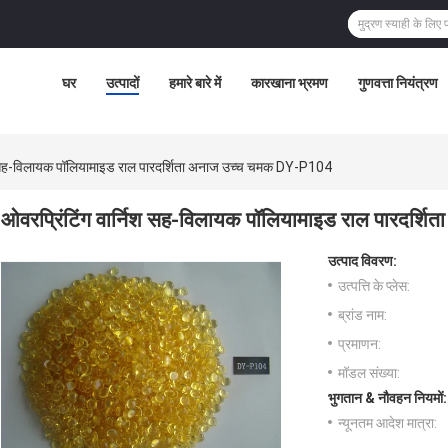
घर
उत्पादों
हमारे बारे में
कारखाना भ्रमण
गुणवत्ता नियंत्रण
िश सह-विलायक पॉलियामाइड राल पारदर्शिता अनाज उच्च चमक DY-P104
ओवरप्रिंटिंग वार्निश सह-विलायक पॉलियामाइड राल पारदर्
उत्पाद विवरण:
उत्पत्ति के प्लेस:
ब्रांड नाम:
प्रमाणन:
मॉडल संख्या:
भुगतान & नौवहन नियमों:
न्यूनतम आदेश मात्रा: