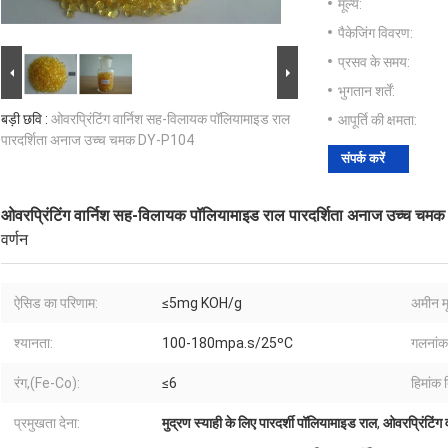
मूल्य:
पैकेजिंग विवरण:
प्रसव के समय:
भुगतान शर्तें:
बड़ी छवि :
ओवरप्रिंटिंग वार्निश सह-विलायक पॉलियामाइड राल
आपूर्ति की क्षमता:
पारदर्शिता अनाज उच्च चमक DY-P104
संपर्क करें
ओवरप्रिंटिंग वार्निश सह-विलायक पॉलियामाइड राल पारदर्शिता अनाज उच्च च
वर्णन
ऐसिड का परिणाम:
≤5mg KOH/g
अमीन मू
श्यानता:
100-180mpa.s/25ºC
गलनांक
रंग,(Fe-Co):
≤6
हिमांक बि
प्रमुखता देना:
मुद्रण स्याही के लिए पारदर्शी पॉलियामाइड राल
,
ओवरप्रिंटिंग 