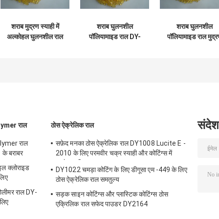
शराब मुद्रण स्याही में
शराब घुलनशील
शराब घुलनशील
अल्कोहल घुलनशील राल
पॉलियामाइड राल DY-
पॉलियामाइड राल मुद्
पीले ठोस दाने DY-P201
P202 ग्रेविंग प्रिंटिंग
स्याही DY-P203
स्याही में उपयोग किया
25Kgs / बैग के लिए
जाता है
संदेश
olymer राल
ठोस ऐक्रेलिक राल
olymer राल
सफ़ेद मनका ठोस ऐक्रेलिक राल DY1008 Lucite E -
 के बराबर
2010 के लिए परमवीर चक्र स्याही और कोटिंग्स में
इस्तेमाल किया
ल क्लोराइड
DY1022 चमड़ा कोटिंग के लिए डीगूसा एम -449 के लिए
लिए
ठोस ऐक्रेलिक राल समतुल्य
पोलीमर राल DY-
सड़क साइन कोटिंग्स और प्लास्टिक कोटिंग्स ठोस
लिए
एक्रिलिक राल सफेद पाउडर DY2164