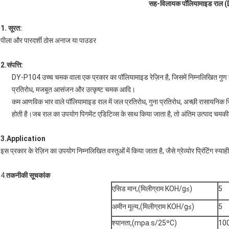
सह-विलायक पॉलियामाइड राल 
1. सूरत:
पीला और पारदर्शी ठोस अनाज या पाउडर
2.संपत्ति:
DY-P104 उच्च चमक वाला एक प्रकार का पॉलियामाइड रेज़िन है, जिसमें निम्नलिखित गुण हो
प्रतिरोध, मजबूत आसंजन और उत्कृष्ट चमक आदि।
कम आणविक भार वाले पॉलियामाइड राल में जल प्रतिरोध, गुना प्रतिरोध, अच्छी रासायनिक स
होती है।जब राल का उपयोग पिगमेंट एडिटिव्स के साथ किया जाता है, तो अंतिम उत्पाद चमक
3.Application
इस प्रकार के रेज़िन का उपयोग निम्नलिखित वस्तुओं में किया जाता है, जैसे ग्रेव्योर प्रिंटिंग स्याही
4.
तकनीकी सूचकांक
एसिड मान,(मिलीग्राम KOH/g≤)
5
अमीन मूल्य,(मिलीग्राम KOH/g≤)
5
श्यानता,(mpa.s/25ºC)
10