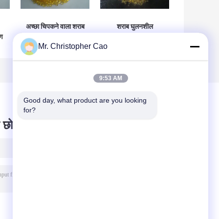
अच्छा चिपकने वाला शराब
शराब घुलनशील
रण
घुलनशील पॉलियामाइड
पॉलियामाइड राल रसायन
Mr. Christopher Cao
राल DY-P204
DY-P205 Gravure
रासायनिक राल दाना
प्रिंटिंग स्याही में इस्तेमाल
किया
9:53 AM
Good day, what product are you looking 
for?
 छोड़ दो