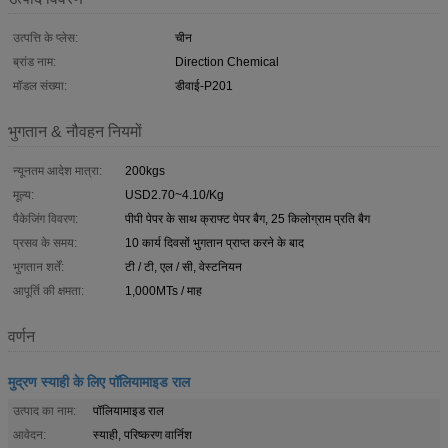
उत्पत्ति के प्लेस:
चीन
ब्रांड नाम:
Direction Chemical
मॉडल संख्या:
डीवाई-P201
भुगतान & नौवहन नियमों
न्यूनतम आदेश मात्रा:
200kgs
मूल्य:
USD2.70~4.10/Kg
पैकेजिंग विवरण:
पीपी पेपर के साथ क्राफ्ट पेपर बैग, 25 किलोग्राम प्रति बैग
प्रसव के समय:
10 कार्य दिवसों भुगतान प्राप्त करने के बाद
भुगतान शर्तें:
टी / टी, एल / सी, वेस्टनियन
आपूर्ति की क्षमता:
1,000MTs / माह
वर्णन
मुद्रण स्याही के लिए पॉलियामाइड राल
उत्पाद का नाम:
पॉलियामाइड राल
आवेदन:
स्याही, परिष्करण वार्निश