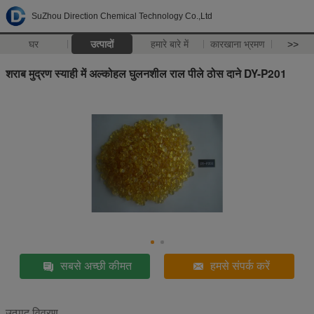
SuZhou Direction Chemical Technology Co.,Ltd
घर
उत्पादों
हमारे बारे में
कारखाना भ्रमण
>>
शराब मुद्रण स्याही में अल्कोहल घुलनशील राल पीले ठोस दाने DY-P201
सबसे अच्छी कीमत
हमसे संपर्क करें
उत्पाद विवरण