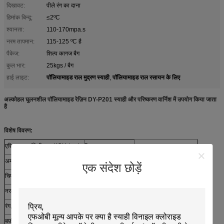
दिखावट:
पीले रंग का दाना
हिमांक बिन्दू:
≤2ºC
श्यानता:
110-170mpa.s
नरम तापमान:
115-125 ºC है
पैकेज:
शिल्प कागज बैग
कुल भार:
25kgs / बैग
पॉलियामाइड राल मुद्रण स्याही
पॉलियामाइड राल रसायन के लिए
हाई लाइट:
,
अल्कोहल घुलनशील पॉलियामाइड रेज़िन DY-P201 स्याही और परिष्करण वार्निश में उपयोग किया जाता
है
विशेष विवरण:
एसिड मूल्य, (मिलीग्राम KOH / g≤)
5
अमाइन मूल्य, (मिलीग्राम KOH / g≤)
5
एक संदेश छोड़ें
चिपचिपापन, (mpa.s)
110-170
नरम तापमान, ()C)
115-125
रंग, (≤)
8
बर्फ़ीली बिंदु, (≤C º)
2