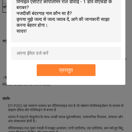
सहिष्णुता मूल्य, (जी ()
3
ध्यान दें:
चिपचिपाहट, ठंड बिंदु और रंग की परीक्षण स्थिति: 95% शराब विलायक, 50% ठोस सामग्री,
चिपचिपापन परीक्षण रोटेशन विधि पर आधारित है।
अनुप्रयोग:
राल का उपयोग मुख्य रूप से ग्रेव प्रिंटिंग प्रिंटिंग, फ्लेक्सोग्राफी प्रिंटिंग स्याही, पेपर स्याही और
ओवरप्रिनटिंग वार्निश में किया जाता है।
पीई सब्सट्रेट पर अच्छी चिपकने के कारण, राल विशेष रूप से प्लास्टिक की फिल्मों के लिए अनुकूल
है, जैसे पीई पैकेजिंग फिल्म, पन्नी पन्नी के लिए टुकड़े टुकड़े में फिल्म आदि।
प्रस्तुत
।
प्रकटन:
पीले और पारदर्शी ठोस अनाज या पाउडर
संपत्ति
DY-P201 एक सामान्य प्रकार का पॉलियामाइड राल है जो संक्षेपण पोलीमराइज़ेशन के माध्यम से
डाइमर एसिड और पॉलीमाइन से बनता है
उत्पाद में नाइट्रो सेलुलोज के साथ अच्छी शराब घुलनशीलता, रासायनिक स्थिरता, संगतता और
अंतःसंचाल्यता होती है।
पॉलियामाइड राल युक्त स्याही में मजबूत आसंजन, पानी प्रतिरोध, तह प्रतिरोध, कम जमे हुए बिंदु,