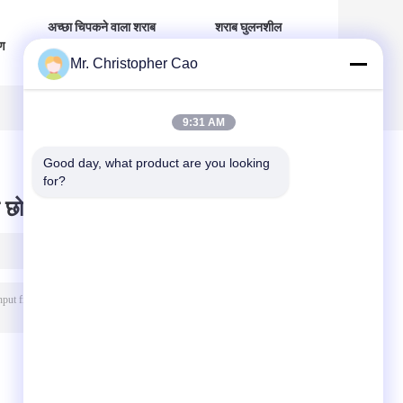
अच्छा चिपकने वाला शराब
शराब घुलनशील
रण
घुलनशील पॉलियामाइड
पॉलियामाइड राल रसायन
Mr. Christopher Cao
राल DY-P204
DY-P205 Gravure
रासायनिक राल दाना
प्रिंटिंग स्याही में इस्तेमाल
किया
9:31 AM
Good day, what product are you looking 
for?
 छोड़ दो