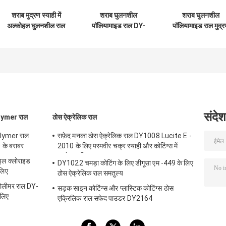
शराब मुद्रण स्याही में
शराब घुलनशील
शराब घुलनशील
अल्कोहल घुलनशील राल
पॉलियामाइड राल DY-
पॉलियामाइड राल मुद्
पीले ठोस दाने DY-P201
P202 ग्रेविंग प्रिंटिंग
स्याही DY-P203
स्याही में उपयोग किया
25Kgs / बैग के लिए
जाता है
संदेश
olymer राल
ठोस ऐक्रेलिक राल
olymer राल
सफ़ेद मनका ठोस ऐक्रेलिक राल DY1008 Lucite E -
 के बराबर
2010 के लिए परमवीर चक्र स्याही और कोटिंग्स में
इस्तेमाल किया
ल क्लोराइड
DY1022 चमड़ा कोटिंग के लिए डीगूसा एम -449 के लिए
लिए
ठोस ऐक्रेलिक राल समतुल्य
पोलीमर राल DY-
सड़क साइन कोटिंग्स और प्लास्टिक कोटिंग्स ठोस
लिए
एक्रिलिक राल सफेद पाउडर DY2164