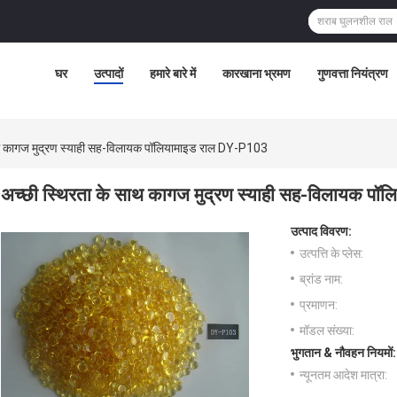
घर
उत्पादों
हमारे बारे में
कारखाना भ्रमण
गुणवत्ता नियंत्रण
ाथ कागज मुद्रण स्याही सह-विलायक पॉलियामाइड राल DY-P103
अच्छी स्थिरता के साथ कागज मुद्रण स्याही सह-विलायक प
उत्पाद विवरण:
उत्पत्ति के प्लेस:
ब्रांड नाम:
प्रमाणन:
मॉडल संख्या:
भुगतान & नौवहन नियमों:
न्यूनतम आदेश मात्रा: