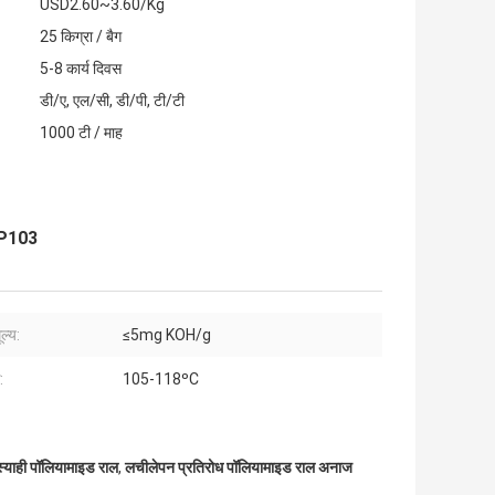
USD2.60~3.60/Kg
25 किग्रा / बैग
5-8 कार्य दिवस
डी/ए, एल/सी, डी/पी, टी/टी
1000 टी / माह
Y-P103
ल्य:
≤5mg KOH/g
:
105-118ºC
स्याही पॉलियामाइड राल
,
लचीलेपन प्रतिरोध पॉलियामाइड राल अनाज