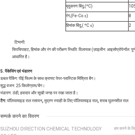
मृदुकरण बिंदु,(ºC)
10
रंग,(Fe-Co ≤)
8
हिमांक बिंदु,( ºC ≤)
2
टिप्पणी:
चिपचिपाहट, हिमांक और रंग की परीक्षण स्थिति: विलायक (ज़ाइलीन: आइसोप्रोपेनॉल: प
आधारित है।
5. पैकेजिंग एवं भंडारण
डबल पैकिंग: पीई फिल्म के साथ क्राफ्ट पेपर-प्लास्टिक मिश्रित बैग।
शुद्ध वजन: 25 किलोग्राम/बैग।
भंडारण: ठंडी, हवादार और सूखी जगह पर रखा जाता है।
,
,
टैग:
पॉलियामाइड राल रसायन
मुद्रण स्याही के लिए पॉलियामाइड राल
शराब घुलनशील राल
सम्पर्क करने का विवरण
SUZHOU DIRECTION CHEMICAL TECHNOLOGY
हम करने के लि