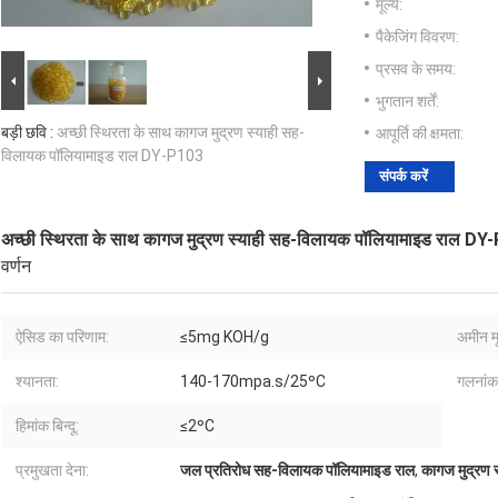
मूल्य:
पैकेजिंग विवरण:
प्रसव के समय:
भुगतान शर्तें:
बड़ी छवि :
अच्छी स्थिरता के साथ कागज मुद्रण स्याही सह-
आपूर्ति की क्षमता:
विलायक पॉलियामाइड राल DY-P103
संपर्क करें
अच्छी स्थिरता के साथ कागज मुद्रण स्याही सह-विलायक पॉलियामाइड राल D
वर्णन
ऐसिड का परिणाम:
≤5mg KOH/g
अमीन मू
श्यानता:
140-170mpa.s/25ºC
गलनांक
हिमांक बिन्दू:
≤2ºC
प्रमुखता देना:
जल प्रतिरोध सह-विलायक पॉलियामाइड राल
,
कागज मुद्रण 