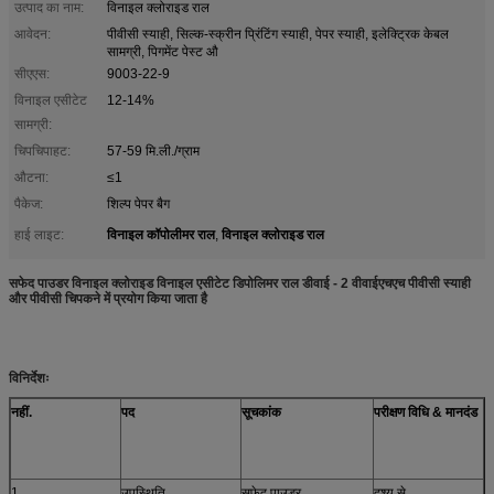
उत्पाद का नाम:
विनाइल क्लोराइड राल
आवेदन:
पीवीसी स्याही, सिल्क-स्क्रीन प्रिंटिंग स्याही, पेपर स्याही, इलेक्ट्रिक केबल
सामग्री, पिगमेंट पेस्ट औ
सीएएस:
9003-22-9
विनाइल एसीटेट
12-14%
सामग्री:
चिपचिपाहट:
57-59 मि.ली./ग्राम
औटना:
≤1
पैकेज:
शिल्प पेपर बैग
विनाइल कॉपोलीमर राल
विनाइल क्लोराइड राल
हाई लाइट:
,
सफेद पाउडर विनाइल क्लोराइड विनाइल एसीटेट डिपोलिमर राल डीवाई - 2 वीवाईएचएच पीवीसी स्याही
और पीवीसी चिपकने में प्रयोग किया जाता है
विनिर्देशः
नहीं.
पद
सूचकांक
परीक्षण विधि
& मानदंड
1
उपस्थिति
सफेद पाउडर
दृश्य से