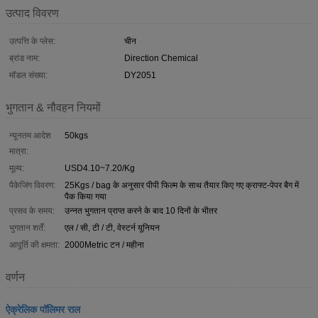
उत्पाद विवरण
उत्पत्ति के प्लेस:
चीन
ब्रांड नाम:
Direction Chemical
मॉडल संख्या:
DY2051
भुगतान & नौवहन नियमों
न्यूनतम आदेश
50kgs
मात्रा:
मूल्य:
USD4.10~7.20/Kg
पैकेजिंग विवरण:
25Kgs / bag के अनुसार पीपी फिल्म के साथ तैयार किए गए क्राफ्ट-पेपर बैग में
पैक किया गया
प्रसव के समय:
उन्नत भुगतान प्राप्त करने के बाद 10 दिनों के भीतर
भुगतान शर्तें:
एल / सी, टी / टी, वेस्टर्न यूनियन
आपूर्ति की क्षमता:
2000Metric टन / महीना
वर्णन
ऐक्रेलिक पॉलिमर राल