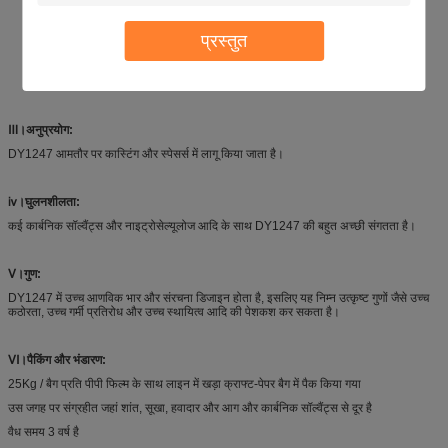
प्रस्तुत
Ⅲ।अनुप्रयोग:
DY1247 आमतौर पर कास्टिंग और स्पेसर्स में लागू किया जाता है।
ⅳ
।घुलनशीलता:
कई कार्बनिक सॉल्वैंट्स और नाइट्रोसेल्यूलोज आदि के साथ DY1247 की बहुत अच्छी संगतता है।
Ⅴ।गुण:
DY1247 में उच्च आणविक भार और संरचना डिजाइन होता है, इसलिए यह निम्न उत्कृष्ट गुणों जैसे उच्च
कठोरता, उच्च गर्मी प्रतिरोध और उच्च स्थायित्व आदि की पेशकश कर सकता है।
Ⅵ।पैकिंग और भंडारण:
25Kg / बैग प्रति पीपी फिल्म के साथ लाइन में खड़ा क्राफ्ट-पेपर बैग में पैक किया गया
उस जगह पर संग्रहीत जहां शांत, सूखा, हवादार और आग और कार्बनिक सॉल्वैंट्स से दूर है
वैध समय 3 वर्ष है