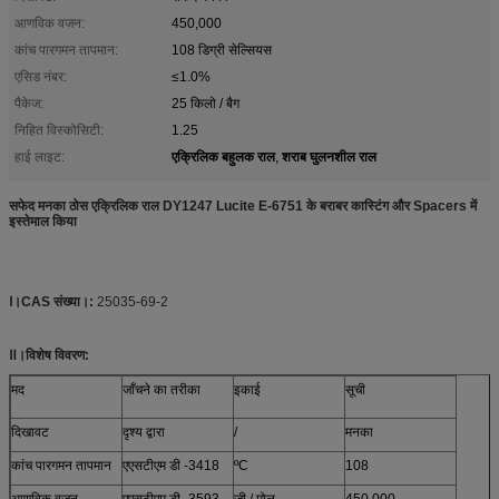
आणविक वजन:
450,000
कांच पारगमन तापमान:
108 डिग्री सेल्सियस
एसिड नंबर:
≤1.0%
पैकेज:
25 किलो / बैग
निहित विस्कोसिटी:
1.25
एक्रिलिक बहुलक राल
शराब घुलनशील राल
हाई लाइट:
,
सफेद मनका ठोस एक्रिलिक राल DY1247 Lucite E-6751 के बराबर कास्टिंग और Spacers में
इस्तेमाल किया
Ⅰ।
CAS संख्या।:
25035-69-2
Ⅱ।विशेष विवरण:
मद
जाँचने का तरीका
इकाई
सूची
दिखावट
दृश्य द्वारा
/
मनका
कांच पारगमन तापमान
एएसटीएम डी -3418
ºC
108
आणविक वजन
एएसटीएम डी -3593
जी / मोल
450,000