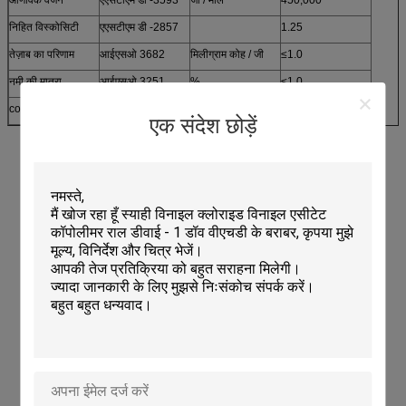
निहित विस्कोसिटी
एएसटीएम डी -2857
1.25
तेज़ाब का परिणाम
आईएसओ 3682
मिलीग्राम कोह / जी
≤1.0
नमी की मात्रा
आईएसओ 3251
%
≤1.0
countertype
Lucite
ई-6751
एक संदेश छोड़ें