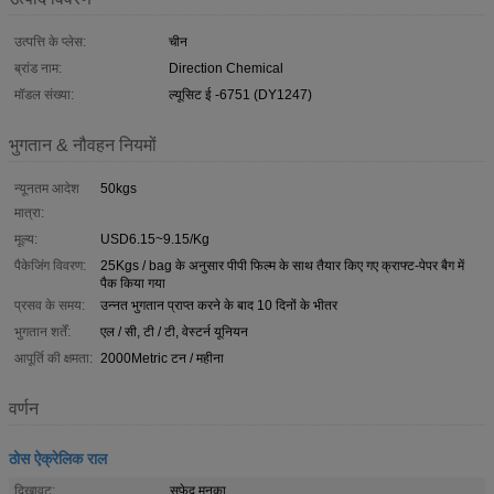
उत्पत्ति के प्लेस:
चीन
ब्रांड नाम:
Direction Chemical
मॉडल संख्या:
ल्यूसिट ई -6751 (DY1247)
भुगतान & नौवहन नियमों
न्यूनतम आदेश
50kgs
मात्रा:
मूल्य:
USD6.15~9.15/Kg
पैकेजिंग विवरण:
25Kgs / bag के अनुसार पीपी फिल्म के साथ तैयार किए गए क्राफ्ट-पेपर बैग में
पैक किया गया
प्रसव के समय:
उन्नत भुगतान प्राप्त करने के बाद 10 दिनों के भीतर
भुगतान शर्तें:
एल / सी, टी / टी, वेस्टर्न यूनियन
आपूर्ति की क्षमता:
2000Metric टन / महीना
वर्णन
ठोस ऐक्रेलिक राल
दिखावट:
सफेद मनका