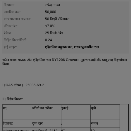
दिखावट:
सफेद मनका
आणविक वजन:
50,000
कांच पारगमन तापमान:
50 डिग्री सेल्सियस
एसिड नंबर:
≤7.0%
पैकेज:
25 किलो / बैग
निहित विस्कोसिटी:
0.24
एक्रिलिक बहुलक राल
शराब घुलनशील राल
हाई लाइट:
,
सफेद मनका पाउडर ठोस एक्रिलिक राल DY1206 Gravure मुद्रण स्याही और धातु लाह में इस्तेमाल
किया
Ⅰ।
CAS संख्या।:
25035-69-2
Ⅱ।विशेष विवरण:
मद
जाँचने का तरीका
इकाई
सूची
दिखावट
दृश्य द्वारा
/
मनका
कांच पारगमन तापमान
एएसटीएम डी -3418
ºC
50