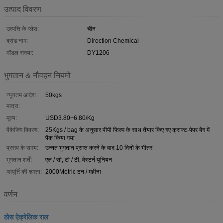
उत्पाद विवरण
उत्पत्ति के प्लेस:
चीन
ब्रांड नाम:
Direction Chemical
मॉडल संख्या:
DY1206
भुगतान & नौवहन नियमों
न्यूनतम आदेश
50kgs
मात्रा:
मूल्य:
USD3.80~6.80/Kg
पैकेजिंग विवरण:
25Kgs / bag के अनुसार पीपी फिल्म के साथ तैयार किए गए क्राफ्ट-पेपर बैग में
पैक किया गया
प्रसव के समय:
उन्नत भुगतान प्राप्त करने के बाद 10 दिनों के भीतर
भुगतान शर्तें:
एल / सी, टी / टी, वेस्टर्न यूनियन
आपूर्ति की क्षमता:
2000Metric टन / महीना
वर्णन
ठोस ऐक्रेलिक राल