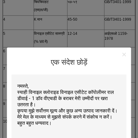
3
चिपचिपाहट
५७-५९
GB/T3401-1999
(एमएल/जी)
4
K मान
45-50
GB/T3401-1999
5
विनाइल एसीटेट सामग्री
12-14
आईएसओ 1159-
1978
(% Wt में)
6
अस्थिरता
≤ 1
GB/T2914-1999
(%)
एक संदेश छोड़ें
7
अनाज का आकार
१००%
GB/T6003.1
(60 जाल के माध्यम से)
8
स्टैकिंग घनत्व
≥0.5
GB20022-2005
(g/ml)
9
अशुद्धता कण संख्या
≤20
GB9348-88
(बीज/100 ग्राम)
10
घुलनशीलता
रंगहीन, पारदर्शी, कोई
दृश्य से
अघुलनशील पदार्थ नहीं
25% ((MEK:
टोलुएन=1:1) समाधान