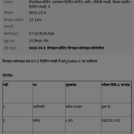
आवेदन:
स्ट्रिपेबल कोटिंग, ट्रांसफर प्रिंटिंग कोटिंग, आदि। पीवीसी स्याही, सिल्क-स्क्रीन
प्रिंटिंग स्याही, पे
सीएएस:
9003-22-9
विनाइल एसीटेट
12-14%
सामग्री:
चिपचिपाहट:
57-59 मि.ली./ग्राम
शुद्ध भार:
25 किग्रा / बैग
9005 09 8
विनाइल एसीटेट विनाइल क्लोराइड कॉपोलीमर
हाई लाइट:
,
विनाइल क्लोराइड राल DY-2 प्रिंटिंग स्याही में लागू Solbin C का प्रतिरूप
विनिर्देशः
नहीं.
पद
सूचकांक
परीक्षण विधि
& मानदंड
1
उपस्थिति
सफेद पाउडर
दृश्य से
2
सफ़ेद
≥ 80
GB2913-82