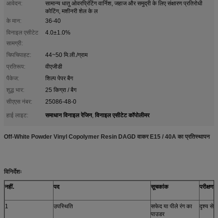
आवेदन:
सामान्य धातु ओवरप्रिंटिंग वार्निश, जहाज और समुद्री के लिए संक्षारण प्रतिरोधी
कोटिंग, मशीनरी शेल के ल
के मान:
36-40
विनाइल एसीटेट
4.0±1.0%
सामग्री:
चिपचिपाहट:
44~50 मि.ली./ग्राम
प्रतिरूप:
वीएजीडी
पैकेज:
शिल्प पेपर बैग
शुद्ध भार:
25 किग्रा / बैग
सीएएस नंबर:
25086-48-0
समाधान विनाइल रेजिन
विनाइल एसीटेट कॉपोलीमर
हाई लाइट:
,
Off-White Powder Vinyl Copolymer Resin DAGD वाकर E15 / 40A का प्रतिस्थापन
विनिर्देशः
नहीं.
पद
सूचकांक
परीक्षण व
1
उपस्थिति
सफेद या पीले रंग का
दृश्य से
पाउडर