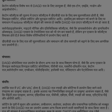
केटोन सॉल्वैंट्स विशेष रूप से DAGD राल के लिए उपयुक्त हैं, जैसे एस-टोन, एमईके, नाडोन और
आइसोफोरोन।
केटोन सॉल्वैंट्स की तुलना में एस्टर सॉल्वैंट्स में डीएजीडी राल के लिए कम घुलनशीलता होती है, जैसे
मिथाइल एसीटेट, एथिल एसीटेट और बुटाइल एसीटेट आदि। इसलिए,हम समाधान गर्म करने के लिए या
समाधान में ketone सॉल्वैंट्स जोड़ने की जरूरत है जबकि DAGD राल एस्टर सॉल्वैंट्स में भंग हो जाता है.
क्लोरोहाइड्रोकार्बन, नाइट्रो यौगिक और एलिसिक्लिक सॉल्वैंट्स, जैसे कि डायक्लोरोथेन और डायथिलीन
ऑक्साइड, DAGD प्रकार के टेरपोलिमर राल को भी भंग कर सकते हैं, लेकिन इन प्रकार के सॉल्वैंट्स
विषाक्त होते हैं,वे केवल विशेष परिस्थितियों में उपयोग किए जाते हैं.
डीएजीडी राल के लिए राल की घुलनशीलता और समाधान की ठोस सामग्री को बढ़ाने के लिए कम आणविक
भार उपयोगी है।
संगतता:
DAGD कोपोलिमर राल उपयोग के दौरान अन्य राल के साथ मिश्रण योग्य है, जैसे कि अन्य प्रकार के
विनाइल क्लोराइड विनाइल एसीटेट कोपोलिमर, पीवीसी राल, पर्क्लोरो-एथिलीन राल, केटोन
राल,क्लोरोप्रीन रबर, एनबीआर, पॉलीएक्रिलेट, इपॉक्सी राल, पॉलिएस्टर और पेट्रोलियम राल आदि।
संपत्ति:
क्योंकि राल में VC और VAC होता है, DAGD राल स्याही और कोटिंग्स में उपयोग किए जाने वाले
रंगद्रव्य का उत्कृष्ट वाहक है। इसके अलावा यह निम्नलिखित वस्तुओं पर उत्कृष्ट आसंजन रखता है, जैसे
कि पीईटी,राल प्राइमर, कागज, एक्रिलिक राल, पीवीसी, एबीएस, पीसी, स्याही की सतह, प्रीट्रेटेड पीई
और ओपीपी आदि।
कोटिंग के गुणों में सुधार और आसंजन, लचीलापन, कठोरता, कठोरता और रासायनिक प्रतिरोध को मजबूत
करने के लिए DAGD राल का उपयोग अक्सर अन्य फिल्म बनाने वाली सामग्रियों के साथ किया जाता है।
राल की संरचना में हाइड्रॉक्सिल कार्यात्मक समूह के कारण, DAGD राल थर्मोरेसिस्ट राल (जैसे