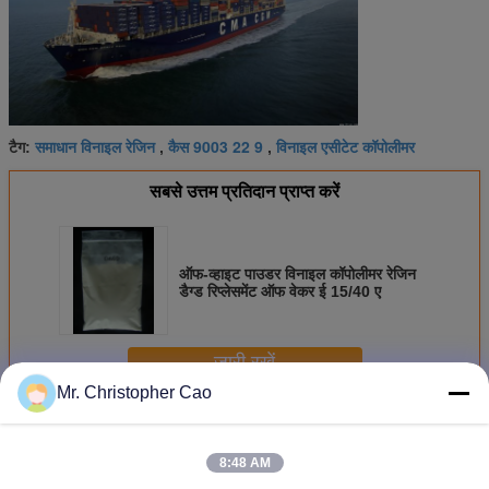
समाधान विनाइल रेजिन
कैस 9003 22 9
विनाइल एसीटेट कॉपोलीमर
टैग:
,
,
सबसे उत्तम प्रतिदान प्राप्त करें
ऑफ-व्हाइट पाउडर विनाइल कॉपोलीमर रेजिन
डैग्ड रिप्लेसमेंट ऑफ वेकर ई 15/40 ए
जारी रखें
Mr. Christopher Cao
विनाइल कॉपोलीमर राल
अधिक
8:48 AM