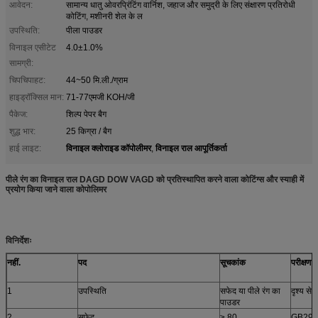
आवेदन:
सामान्य धातु ओवरप्रिंटिंग वार्निश, जहाज और समुद्री के लिए संक्षारण प्रतिरोधी
कोटिंग, मशीनरी शेल के ल
उपस्थिति:
पीला पाउडर
विनाइल एसीटेट
4.0±1.0%
सामग्री:
चिपचिपाहट:
44~50 मि.ली./ग्राम
हाइड्रॉक्सिल मान:
71-77एमजी KOH/जी
पैकेज:
शिल्प पेपर बैग
शुद्ध भार:
25 किग्रा / बैग
विनाइल क्लोराइड कॉपोलीमर
विनाइल राल आपूर्तिकर्ता
हाई लाइट:
,
पीले रंग का विनाइल राल DAGD DOW VAGD को प्रतिस्थापित करने वाला कोटिंग्स और स्याही में
प्रयोग किया जाने वाला कोपोलिमर
विनिर्देशः
नहीं.
पद
सूचकांक
परीक्षण व
1
उपस्थिति
सफेद या पीले रंग का
दृश्य से
पाउडर
2
सफ़ेद
≥ 80
GB291