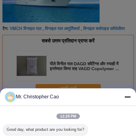
VMCH विनाइल राल
विनाइल राल आपूर्तिकर्ता
विनाइल क्लोराइड कॉपोलीमर
टैग:
,
,
सबसे उत्तम प्रतिदान प्राप्त करें
पीले विनील राल DAGD कोटिंग्स और स्याही में
इस्तेमाल किया वाह VAGD Copolymer की
जगह
जारी रखें
Mr. Christopher Cao
विनाइल राल
अधिक
12:29 PM
Good day, what product are you looking for?