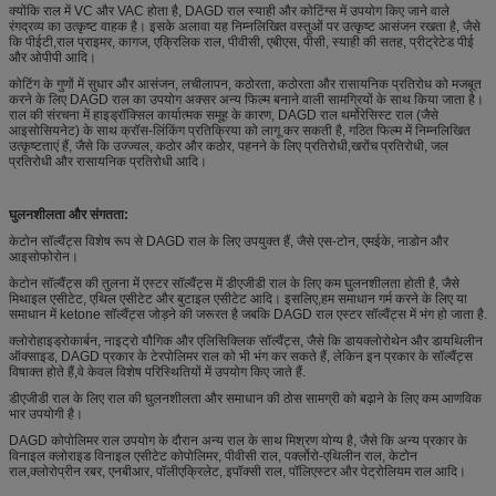
क्योंकि राल में VC और VAC होता है, DAGD राल स्याही और कोटिंग्स में उपयोग किए जाने वाले
रंगद्रव्य का उत्कृष्ट वाहक है। इसके अलावा यह निम्नलिखित वस्तुओं पर उत्कृष्ट आसंजन रखता है, जैसे
कि पीईटी,राल प्राइमर, कागज, एक्रिलिक राल, पीवीसी, एबीएस, पीसी, स्याही की सतह, प्रीट्रेटेड पीई
और ओपीपी आदि।
कोटिंग के गुणों में सुधार और आसंजन, लचीलापन, कठोरता, कठोरता और रासायनिक प्रतिरोध को मजबूत
करने के लिए DAGD राल का उपयोग अक्सर अन्य फिल्म बनाने वाली सामग्रियों के साथ किया जाता है।
राल की संरचना में हाइड्रॉक्सिल कार्यात्मक समूह के कारण, DAGD राल थर्मोरेसिस्ट राल (जैसे
आइसोसियनेट) के साथ क्रॉस-लिंकिंग प्रतिक्रिया को लागू कर सकती है, गठित फिल्म में निम्नलिखित
उत्कृष्टताएं हैं, जैसे कि उज्ज्वल, कठोर और कठोर, पहनने के लिए प्रतिरोधी,खरोंच प्रतिरोधी, जल
प्रतिरोधी और रासायनिक प्रतिरोधी आदि।
घुलनशीलता और संगतता:
केटोन सॉल्वैंट्स विशेष रूप से DAGD राल के लिए उपयुक्त हैं, जैसे एस-टोन, एमईके, नाडोन और
आइसोफोरोन।
केटोन सॉल्वैंट्स की तुलना में एस्टर सॉल्वैंट्स में डीएजीडी राल के लिए कम घुलनशीलता होती है, जैसे
मिथाइल एसीटेट, एथिल एसीटेट और बुटाइल एसीटेट आदि। इसलिए,हम समाधान गर्म करने के लिए या
समाधान में ketone सॉल्वैंट्स जोड़ने की जरूरत है जबकि DAGD राल एस्टर सॉल्वैंट्स में भंग हो जाता है.
क्लोरोहाइड्रोकार्बन, नाइट्रो यौगिक और एलिसिक्लिक सॉल्वैंट्स, जैसे कि डायक्लोरोथेन और डायथिलीन
ऑक्साइड, DAGD प्रकार के टेरपोलिमर राल को भी भंग कर सकते हैं, लेकिन इन प्रकार के सॉल्वैंट्स
विषाक्त होते हैं,वे केवल विशेष परिस्थितियों में उपयोग किए जाते हैं.
डीएजीडी राल के लिए राल की घुलनशीलता और समाधान की ठोस सामग्री को बढ़ाने के लिए कम आणविक
भार उपयोगी है।
DAGD कोपोलिमर राल उपयोग के दौरान अन्य राल के साथ मिश्रण योग्य है, जैसे कि अन्य प्रकार के
विनाइल क्लोराइड विनाइल एसीटेट कोपोलिमर, पीवीसी राल, पर्क्लोरो-एथिलीन राल, केटोन
राल,क्लोरोप्रीन रबर, एनबीआर, पॉलीएक्रिलेट, इपॉक्सी राल, पॉलिएस्टर और पेट्रोलियम राल आदि।