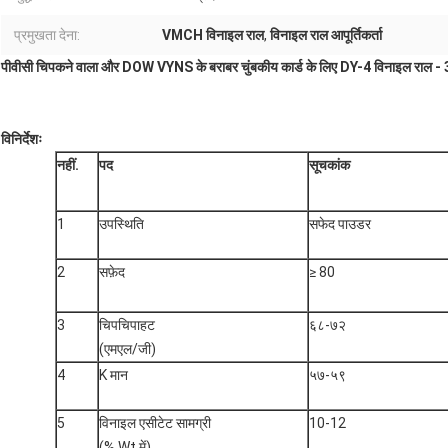
प्रमुखता देना:
VMCH विनाइल राल
,
विनाइल राल आपूर्तिकर्ता
पीवीसी चिपकने वाला और DOW VYNS के बराबर चुंबकीय कार्ड के लिए DY-4 विनाइल राल - 
विनिर्देशः
नहीं.
पद
सूचकांक
1
उपस्थिति
सफेद पाउडर
2
सफ़ेद
≥ 80
3
चिपचिपाहट
६८-७२
(एमएल/जी)
4
K मान
५७-५९
5
विनाइल एसीटेट सामग्री
10-12
(% Wt में)