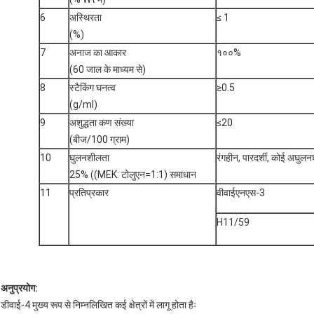
6
अस्थिरता
≤ 1
(%)
7
अनाज का आकार
१००%
(60 जाल के माध्यम से)
8
स्टैकिंग घनत्व
≥0.5
(g/ml)
9
अशुद्धता कण संख्या
≤20
(बीज/100 ग्राम)
10
घुलनशीलता
रंगहीन, पारदर्शी, कोई अघुलनश
25% ((MEK: टोलुएन=1:1) समाधान
11
प्रतिप्रकार
वीवाईएनएस-3
H11/59
अनुप्रयोग:
डीवाई-4 मुख्य रूप से निम्नलिखित कई क्षेत्रों में लागू होता हैः