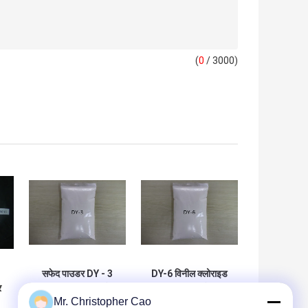
(
0
/ 3000)
सफेद पाउडर DY - 3
DY-6 विनील क्लोराइड
र
विनाइल राल चिपकने,
विनाइल एसीटेट
Mr. Christopher Cao
ल
वर्णक पेस्ट और परत में
कॉपोलीमर राल का उपयोग