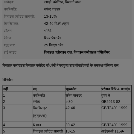
आवेदन:
स्याही, कोटिंग्स, चिपकने वाला
उपस्थिति:
सफेद पाउडर
विनाइल एसीटेट सामग्री:
13-15%
चिपचिपाहट:
42-46 मि.ली./ग्राम
औटना:
≤1%
पैकेज:
शिल्प पेपर बैग
शुद्ध भार:
25 किग्रा / बैग
विनाइल क्लोराइड राल
विनाइल क्लोराइड कॉपोलीमर
हाई लाइट:
,
विनाइल क्लोराइड विनाइल एसीटेट सी
o
रंगों में प्रयुक्त डाउ वीवाईएचडी के समकक्ष पॉलिमर राल
विनिर्देशः
नहीं.
पद
सूचकांक
परीक्षण विधि
& मानदंड
1
उपस्थिति
सफेद पाउडर
दृश्य से
2
सफ़ेद
≥ 80
GB2913-82
3
चिपचिपाहट
42-46
GB/T3401-1999
(एमएल/जी)
4
K मान
39-42
GB/T3401-1999
5
विनाइल एसीटेट सामग्री
13-15
आईएसओ 1159-