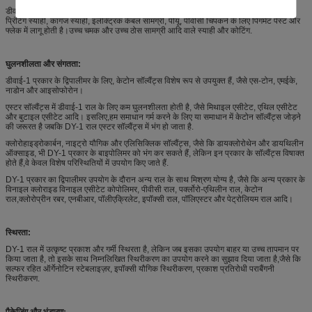
डीवाई-1 राल मुख्य रूप से स्ट्रिप करने योग्य कोटिंग, इंकजेट स्याही, पीवीसी स्याही, सिल्क-स्क्रीन
प्रिंटिंग स्याही, कागज स्याही, इलेक्ट्रिक केबल सामग्री, पीयू, पीवीसी चिपकने के लिए पिगमेंट पेस्ट और
फ्लेक में लागू होती है।उच्च चमक और उच्च ठोस सामग्री आदि वाले स्याही और कोटिंग.
घुलनशीलता और संगतता:
डीवाई-1 प्रकार के द्विपालीमर के लिए, केटोन सॉल्वैंट्स विशेष रूप से उपयुक्त हैं, जैसे एस-टोन, एमईके,
नाडोन और आइसोफोरोन।
एस्टर सॉल्वैंट्स में डीवाई-1 राल के लिए कम घुलनशीलता होती है, जैसे मिथाइल एसीटेट, एथिल एसीटेट
और बुटाइल एसीटेट आदि। इसलिए,हम समाधान गर्म करने के लिए या समाधान में केटोन सॉल्वैंट्स जोड़ने
की जरूरत है जबकि DY-1 राल एस्टर सॉल्वैंट्स में भंग हो जाता है.
क्लोरोहाइड्रोकार्बन, नाइट्रो यौगिक और एलिसिक्लिक सॉल्वैंट्स, जैसे कि डायक्लोरोथेन और डायथिलीन
ऑक्साइड, भी DY-1 प्रकार के बाइपोलिमर को भंग कर सकते हैं, लेकिन इन प्रकार के सॉल्वैंट्स विषाक्त
होते हैं,वे केवल विशेष परिस्थितियों में उपयोग किए जाते हैं.
DY-1 प्रकार का द्विपालीमर उपयोग के दौरान अन्य राल के साथ मिश्रण योग्य है, जैसे कि अन्य प्रकार के
विनाइल क्लोराइड विनाइल एसीटेट कोपोलिमर, पीवीसी राल, पर्क्लोरो-एथिलीन राल, केटोन
राल,क्लोरोप्रीन रबर, एनबीआर, पॉलीएक्रिलेट, इपॉक्सी राल, पॉलिएस्टर और पेट्रोलियम राल आदि।
स्थिरता:
DY-1 राल में उत्कृष्ट प्रकाश और गर्मी स्थिरता है, लेकिन जब इसका उपयोग बाहर या उच्च तापमान पर
किया जाता है, तो इसके साथ निम्नलिखित स्थिरीकरण का उपयोग करने का सुझाव दिया जाता है,जैसे कि
सल्फर रहित ऑर्गेनोटिन स्टेबलाइज़र, इपॉक्सी यौगिक स्थिरीकरण, प्रकाश प्रतिरोधी पराबैंगनी
स्थिरीकरण.
पैकेजिंग और भंडारणः