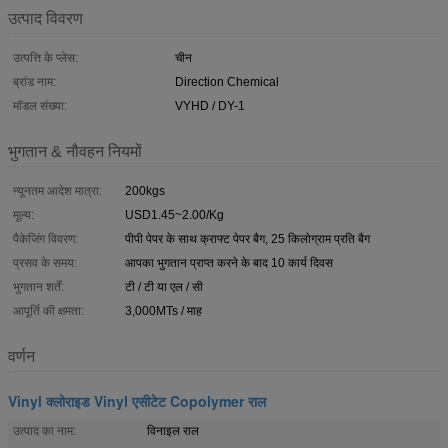
उत्पाद विवरण
उत्पत्ति के प्लेस:
चीन
ब्रांड नाम:
Direction Chemical
मॉडल संख्या:
VYHD / DY-1
भुगतान & नौवहन नियमों
न्यूनतम आदेश मात्रा:
200kgs
मूल्य:
USD1.45~2.00/Kg
पैकेजिंग विवरण:
पीपी पेपर के साथ क्राफ्ट पेपर बैग, 25 किलोग्राम प्रति बैग
प्रसव के समय:
आपका भुगतान प्राप्त करने के बाद 10 कार्य दिवस
भुगतान शर्तें:
टी / टी या एल / सी
आपूर्ति की क्षमता:
3,000MTs / माह
वर्णन
Vinyl क्लोराइड Vinyl एसीटेट Copolymer राल
उत्पाद का नाम:
विनाइल राल