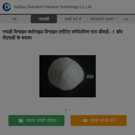
SuZhou Direction Chemical Technology Co.,Ltd
घर
उत्पादों
हमारे बारे में
कारखाना भ्रमण
>>
स्याही विनाइल क्लोराइड विनाइल एसीटेट कॉपोलीमर राल डीवाई - 1 डॉव
वीएचडी के बराबर
सबसे अच्छी कीमत
हमसे संपर्क करें