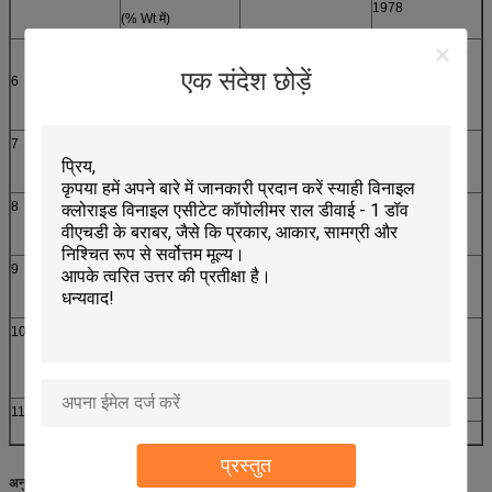
1978
(% Wt में)
अस्थिरता
≤ 1
GB/T2914-1999
एक संदेश छोड़ें
6
(%)
7
अनाज का आकार
१००%
GB/T6003.1
(60 जाल के माध्यम से)
8
स्टैकिंग घनत्व
≥0.6
GB20022-2005
(g/ml)
9
अशुद्धता कण संख्या
≤20
GB9348-88
(बीज/100 ग्राम)
10
घुलनशीलता
रंगहीन, पारदर्शी, कोई
दृश्य से
अघुलनशील पदार्थ नहीं
25% ((MEK:
टोलुएन=1:1) समाधान
11
प्रतिप्रकार
वीवाईएचडी
डौ
H15/42
वाकर
प्रस्तुत
अनुप्रयोग: