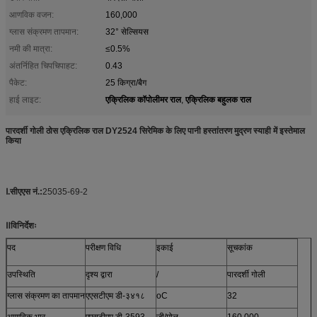
आणविक वजन:
160,000
ग्लास संक्रमण तापमान:
32° सेल्सियस
नमी की मात्रा:
≤0.5%
अंतर्निहित चिपचिपाहट:
0.43
पैकेट:
25 किग्रा/बैग
एक्रिलिक कॉपोलीमर राल
एक्रिलिक बहुलक राल
हाई लाइट:
,
पारदर्शी गोली ठोस एक्रिलिक राल DY2524 सिरेमिक के लिए पानी हस्तांतरण मुद्रण स्याही में इस्तेमाल
किया
Ⅰ.
सीएएस नं.:
25035-69-2
Ⅱविनिर्देशः
पद
परीक्षण विधि
इकाई
सूचकांक
उपस्थिति
दृश्य द्वारा
/
पारदर्शी गोली
ग्लास संक्रमण का तापमान
एएसटीएम डी-३४१८
oC
32
आणविक भार
एएसटीएम डी-3593
जी/मोल
160,000