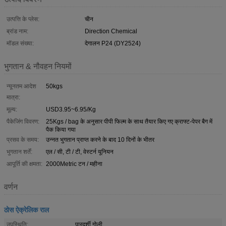
उत्पत्ति के प्लेस:
चीन
ब्रांड नाम:
Direction Chemical
मॉडल संख्या:
देगालन P24 (DY2524)
भुगतान & नौवहन नियमों
न्यूनतम आदेश
50kgs
मात्रा:
मूल्य:
USD3.95~6.95/Kg
पैकेजिंग विवरण:
25Kgs / bag के अनुसार पीपी फिल्म के साथ तैयार किए गए क्राफ्ट-पेपर बैग में
पैक किया गया
प्रसव के समय:
उन्नत भुगतान प्राप्त करने के बाद 10 दिनों के भीतर
भुगतान शर्तें:
एल / सी, टी / टी, वेस्टर्न यूनियन
आपूर्ति की क्षमता:
2000Metric टन / महीना
वर्णन
ठोस ऐक्रेलिक राल
उपस्थिति:
पारदर्शी गोली