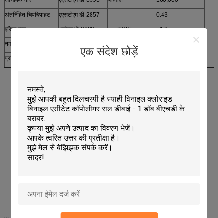
अंतर्निहित चिपचिपाहट
एएसटीएम डी-2857
0.43
एसिड मूल्य
आईएसओ-3682
mg KOH/g
≤1.0
नमी सामग्री
आईएसओ-3251
%
≤0.5
एक संदेश छोड़ें
प्रतिप्रकार
डेगलन पी 24